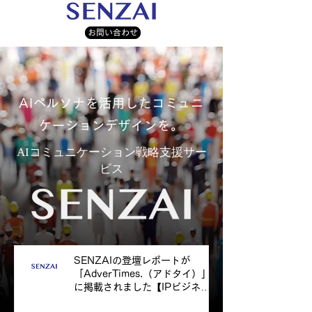
お問い合わせ
​AIペルソナを活用したコミュニ
ケーションデザインを。
AIコミュニケーション戦略支援サー
ビス
SENZAIの登壇レポートが
「AdverTimes.（アドタイ）」
に掲載されました【IPビジネス
カンファレンス2025】